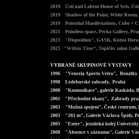
2019 Ústí nad Labem House of Arts, Ús
2019 Shadow of the Point, White Room, P
2019 Potential Manifestations, Cube × C
2021 Pointless space, Pecka Gallery, Prag
2023 "Disposition", GASK, Kutná Hora 
2025 "
Within Time“, T
opičův salon Gall
N
VYBRANÉ SKUPINOVÉ VÝSTAVY
1996 "Venezia Aperto Vetro", Benátky (
1998 Ledeburské zahrady, Praha
2000 "Komunikace", galerie Kaskáda, B
2001 "Přechodné úkazy", Zahrady pražs
2003 "Možná spojení", České centrum,
2003 "281 m", Galerie Václava Špály, 
2005 "Enter", jezuitská kolej Univerzit
2008 "Absence v záznamu", Galerie Vác