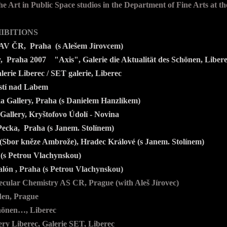
the Art in Public Space studios in the Department of Fine Arts at t
HIBITIONS
V ČR, Praha (s Alešem Jírovcem)
 Praha 2007 "Axis", Galerie die Aktualität des Schönen, Liber
rie Liberec / SET galerie, Liberec
stí nad Labem
Gallery, Praha (s Danielem Hanzlíkem)
allery, Kryštofovo Údolí - Novina
ecka, Praha (s Janem. Stolínem)
Sbor kněze Ambrože), Hradec Králové (s Janem. Stolínem)
(s Petrou Vlachynskou)
alón , Praha (s Petrou Vlachynskou)
ecular Chemistry AS CR, Prague (with Aleš Jírovec)
den, Prague
chönen…, Liberec
y Liberec, Galerie SET, Liberec