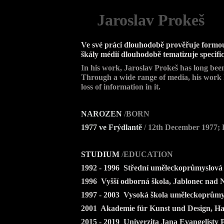
Jaroslav Prokeš
Ve své práci dlouhodobě prověřuje formou 
škály médií dlouhodobě tematizuje specific
I
n his work, Jaroslav Prokeš has long been e
Through a wide range of media, his work ha
loss of information in it.
n
NAROZEN
/
BORN
1977 ve Frýdlantě
/
12th December 1977; 
STUDIUM
/
EDUCATION
1992 - 1996 Střední uměleckoprůmyslová 
1996 Vyšší odborná škola, Jablonec nad 
1997 - 2003 Vysoká škola uměleckoprůmysl
2001 Akademie für Kunst und Design, Ha
2015 - 2019 Univerzita Jana Evangelisty 