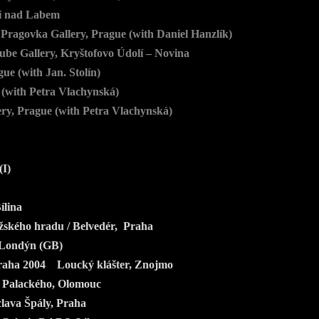
tí nad Labem
ragovka Gallery, Prague (with Daniel Hanzlík)
ube Gallery, Kryštofovo Údolí – Novina
ue (with Jan. Stolín)
(with Petra Vlachynská)
ery,
Prague (
with Petra Vlachynská)
I)
ílina
kého hradu / Belvedér, Praha
 Londýn (GB)
Praha 2004 Loucký klášter, Znojmo
y Palackého, Olomouc
lava Špály, Praha