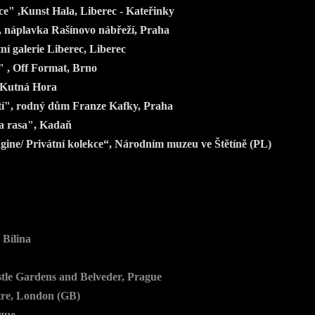
e" ,Kunst Hala, Liberec - Kateřinky
, náplavka Rašínovo nábřeží, Praha
í galerie Liberec, Liberec
" , Off Format, Brno
 Kutná Hora
í", rodný dům Franze Kafky, Praha
a rasa", Kadaň
agine
/ Privátní kolekce“,
Národním muzeu ve Štětíně
(PL)
Bílina
le Gardens and Belveder, Prague
tre, London (GB)
gue