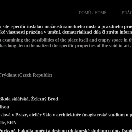
DOMŮ / HOME
PRÁC
site–specific instalací možnosti samotného místa a prázdného pro
ké vlastnosti prázdna v umění, dematerializaci díla či ztrátu info
xamining the possibilities of the place itself and empty space in the
s long–term thematized the specific properties of the void in art, 
Frýdlant (Czech Republic)
škola sklářská, Železný Brod
Nisou
ová v Praze, ateliér Sklo v architektuře (magisterské studium u 
lle, SRN
Purkyně, Fakulta umění a designu (doktorské studium u doc. Dani