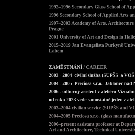
1992–1996 Secondary Glass School of App
1996 Secondary School of Applied Arts an
1997–2003 Academy of Arts, Architecture a
Prague
2001 University of Art and Design in Hal
2015–2019 Jan Evangelista Purkyně Univer
Labem
ZAMĚSTNÁNÍ
/
CAREER
2003 - 2004 civilní služba (SUPŠS a VOŠ
2004 - 2005 Preciosa s.r.o. Jablonec nad 
2006 - odborný asistent v ateliéru Vizuál
o
d roku 2023 vede samostatně jeden
z ate
2003–2004 civilian service (SUPŠS and V
2004–2005 Preciosa s.r.o. (glass manufact
2006–present assistant professor at Depar
Art and Architecture, Technical Universi