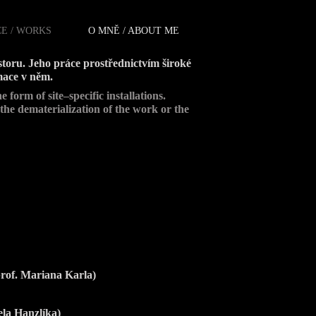
E / WORKS
O MNĚ / ABOUT ME
storu. Jeho práce prostřednictvím široké
rmace v něm.
 form of site–specific installations.
the dematerialization of the work or the
prof. Mariana Karla)
ela Hanzlíka)