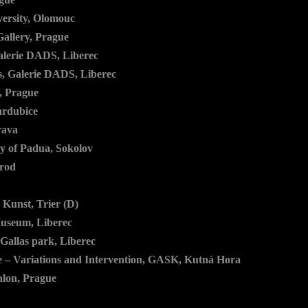
versity, Olomouc
allery, Prague
alerie DADS, Liberec
s, Galerie DADS, Liberec
, Prague
ardubice
rava
y of Padua, Sokolov
Brod
Kunst, Trier (D)
useum, Liberec
allas park, Liberec
e – Variations and Intervention, GASK, Kutná Hora
alon, Prague