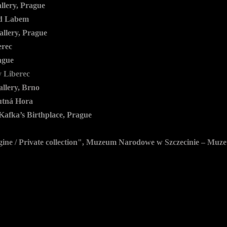
llery, Prague
d Labem
allery, Prague
erec
ague
y Liberec
lery, Brno
tná Hora
Kafka’s Birthplace, Prague
ne / Private collection",
Muzeum Narodowe w Szczecinie – Muzeu