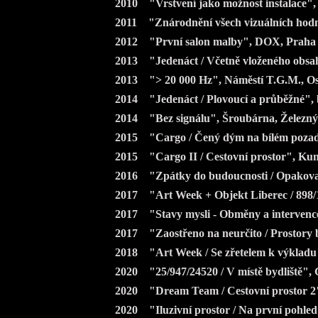
2010 "Vrstvení jako možnost instalace",
2011 "Znárodnění všech vizuálních hodn
2012 "První salon malby", DOX, Praha
2013 "Jedenáct / Včetně vloženého obsah
2013 "> 20 000 Hz", Náměstí T.G.M., O
2014 "Jedenáct / Plovoucí a průběžné", 
2014 "Bez signálu", Šroubárna, Železn
2015 "Cargo / Čený dým na bílém pozadí"
2015 "Cargo II / Cestovní prostor", Kuns
2016 "Zpátky do budoucnosti / Opakova
2017 "Art Week + Objekt Liberec / 898/1
2017 "Stavy mysli - Obměny a intervenc
2017 "Zaostřeno na neurčito / Prostory b
2018 "Art Week / Se zřetelem k výkladu"
2020 "25/947/24520 / V místě bydliště", 
2020 "Dream Team / Cestovní prostor 2"
2020 "Iluzivní prostor / Na první pohled