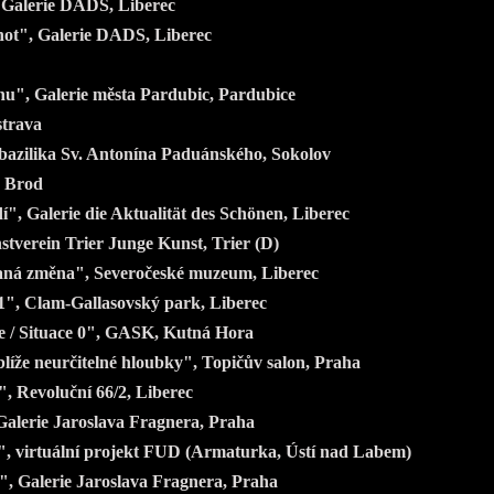
 Galerie DADS, Liberec
ot", Galerie DADS, Liberec
u", Galerie města Pardubic, Pardubice
strava
bazilika Sv. Antonína Paduánského, Sokolov
ý Brod
, Galerie die Aktualität des Schönen, Liberec
tverein Trier Junge Kunst, Trier (D)
ná změna", Severočeské muzeum, Liberec
", Clam-Gallasovský park, Liberec
e / Situace 0", GASK, Kutná Hora
líže neurčitelné hloubky", Topičův salon, Praha
, Revoluční 66/2, Liberec
Galerie Jaroslava Fragnera, Praha
, virtuální projekt FUD (Armaturka, Ústí nad Labem)
", Galerie Jaroslava Fragnera, Praha