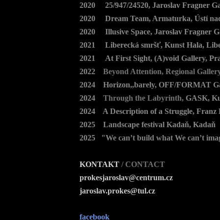
2020 25/947/24520, Jaroslav Fragner Ga
2020 Dream Team, Armaturka, Ústí na
2020 Illusive Space, Jaroslav Fragner G
2021 Liberecká smršť, Kunst Hala, Lib
2021 At First Sight, (A)void Gallery, Pr
2022
Beyond Attention,
Regional Galler
2024 Horizon,,barely, OFF/FORMAT Gal
2024
Through the Labyrinth,
GASK, Ku
2024 A Description of a Struggle, Franz 
2025 Landscape festival Kadaň, Kadaň
2025
"We can’t build what We can’t imagi
N
KONTAKT
/ CONTACT
prokesjaroslav@centrum.cz
j
aroslav.prokes@tul.cz
facebook