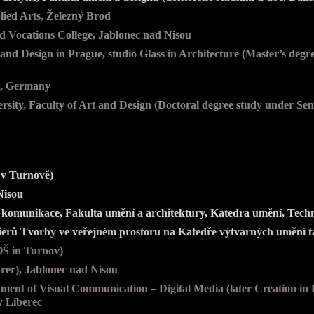
lied Arts, Železný Brod
d Vocations College, Jablonec nad Nisou
nd Design in Prague, studio Glass in Architecture (Master’s degr
le, Germany
sity, Faculty of Art and Design (Doctoral degree study under Seni
 v Turnově)
Nisou
ní komunikace, Fakulta umění a architektury, Katedra umění, Techn
liérů Tvorby ve veřejném prostoru na Katedře
výtvarných umění t
OŠ in Turnov)
urer), Jablonec nad Nisou
tment of Visual Communication – Digital Media (later Creation in 
ty Liberec