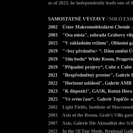
as of 2023, he independently leads one of 
N
SAMOSTATNÉ VÝSTAVY
/ SOLO EX
2002 Ústav Makromolekulární Chemie A
2003 "Osa místa", zahrada Grábovy vily,
2015 "V základním režimu", Oblastní gale
2019 "
<bez předmětu>
“, Dům umění Ú
2019 "Stín bodu“ White Room, Pragovka 
2019 "Případné projevy“, Cube x Cube G
2021 "Bezpředmětný prostor", Galerie P
2022 "Horizont události", Galerie AMB (
2023 "K dispozici", GASK, Kutná Hora 
2025
"Ve svém čase“, Galerie Topičův s
2002 Light Fields, Institute of Macromol
2003 Axis of the Room, Grab’s Villa gar
2007 Axis, Galerie Die Aktualität des S
2015 In the SETup Mode, Regional Galler