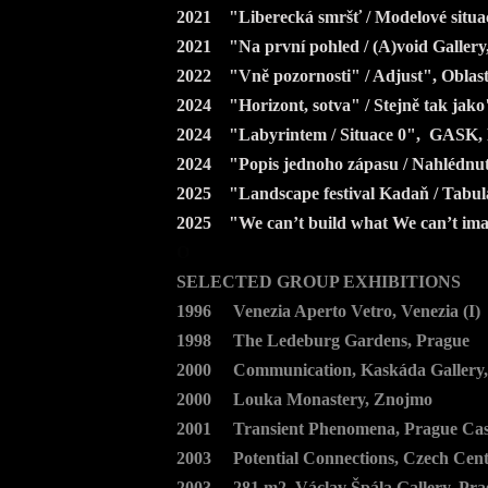
2021 "Liberecká smršť / Modelové situac
2021 "Na první pohled / (A)void Gallery
2022 "Vně pozornosti" / Adjust", Oblastn
2024 "Horizont, sotva" / Stejně tak jako
2024 "Labyrintem / Situace 0", GASK,
2024 "Popis jednoho zápasu / Nahlédnut
2025 "Landscape festival Kadaň / Tabul
2025 "
We can’t build what We can’t im
O
SELECTED GROUP EXHIBITIONS
1996 Venezia Aperto Vetro, Venezia (I)
1998 The Ledeburg Gardens, Prague
2000 Communication, Kaskáda Gallery, 
2000 Louka Monastery, Znojmo
2001 Transient Phenomena, Prague Cast
2003 Potential Connections, Czech Cen
2003 281 m2, Václav Špála Gallery, Pra